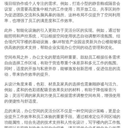
项目组协作或个人专注的需求。例如，打造小型的静音舱或隔音会
议室，供需要高度集中精力的工作使用；而开放工位、共享区则作
为促进团队交流和头脑风暴的场所。这种布局不仅提升了空间利用
率，也增强了员工的满意度和工作效率。
此外，智能化设施的引入更助力于灵活分区的实现。例如，通过智
能照明和声控系统，可以根据空间使用状态自动调整环境氛围。结
合现代写字楼的基础设施，像U8智造产业园这类新兴办公楼能够提
供高效的技术支持，帮助企业实现办公空间的动态管理和优化。
空间布局之外，办公文化的塑造同样重要。鼓励员工根据任务需求
自由选择工作区域，有助于营造尊重个体差异和多元工作的氛围。
同时，适度的开放与私密并存，能够激发创新思维，促进信息的流
动，带来协作效率的提升。
从设计角度来看，色彩、材质及家具的选择也需兼顾静谧与活力。
例如，柔和的色彩搭配吸音效果良好的材料，有助于降低噪音污
染；灵活可调的家具则方便员工根据需求调整空间布局，增强使用
的便捷性与舒适度。
总的来说，办公空间的灵活分区不仅是一种空间设计策略，更是企
业提升工作效率和员工体验的重要手段。通过精准定位不同区域的
功能属性，结合先进的技术支持和人性化设计，写字楼内的工作氛
围得以在安静与协作之间自由切换，满足现代企业多样化办公的需