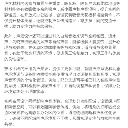
声学材料的选择与布置至关重要。吸音板、隔音屏风和柔软地毯等
材料能够有效吸收多余的噪声，减少回声和声音混响，提升空间的
静谧度。在开放式办公区域，合理安装吸音天花板和墙面装饰，不
仅提升整体美感，还能控制声音传播路径，减少员工间的交流干
扰，助力专注力的持续保持。
此外，声景设计还可以通过引入自然音效来调节空间氛围。流水
声、鸟鸣声或轻柔的风声等自然声音，能够缓解大脑疲劳，提升心
理放松效果。在休息区或咖啡角等放松区域，适当播放这些背景
音，有助于营造舒适的环境，促进员工恢复精力，实现工作与休息
的良性循环。
技术手段的应用为声景设计提供了更多可能。智能声控系统和动态
声环境调节设备能够根据空间使用情况自动调整音量和音质，实现
声音环境的个性化管理。例如，部分先进写字楼已引入智能声学监
测系统，实时检测环境噪声水平，并自动调整声学设备，保障办公
环境始终处于理想状态。
空间布局设计同样影响声音体验。合理划分功能区域，设置缓冲区
和隔音空间，可以有效阻隔噪音传播。例如，将嘈杂的打印区或交
流区安置在远离静音办公区的位置，通过物理隔断和声学优化设
计，确保不同区域的声环境互不干扰，从而实现专注与放松的空间
共存。